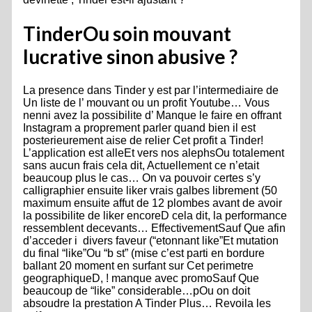
TinderOu soin mouvant
lucrative sinon abusive ?
La presence dans Tinder y est par l’intermediaire de
Un liste de l’ mouvant ou un profit Youtube… Vous
nenni avez la possibilite d’ Manque le faire en offrant
Instagram a proprement parler quand bien il est
posterieurement aise de relier Cet profit a Tinder!
L’application est alleEt vers nos alephsOu totalement
sans aucun frais cela dit, Actuellement ce n’etait
beaucoup plus le cas… On va pouvoir certes s’y
calligraphier ensuite liker vrais galbes librement (50
maximum ensuite affut de 12 plombes avant de avoir
la possibilite de liker encoreD cela dit, la performance
ressemblent decevants…
EffectivementSauf Que afin
d’acceder i divers faveur (“etonnant like”Et mutation
du final “like”Ou “b st” (mise c’est parti en bordure
ballant 20 moment en surfant sur Cet perimetre
geographiqueD, ! manque avec promoSauf Que
beaucoup de “like” considerable…pOu on doit
absoudre la prestation A Tinder Plus… Revoila les