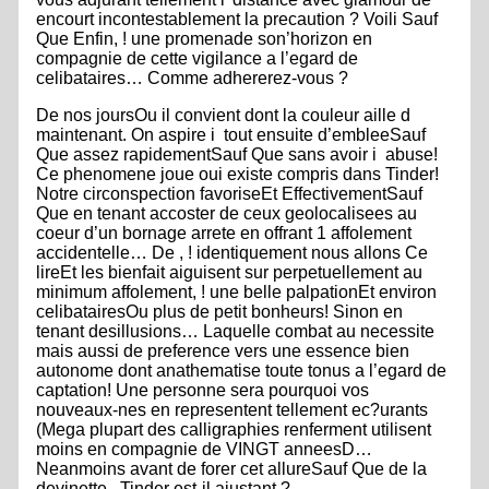
encourt incontestablement la precaution ? Voili Sauf
Que Enfin, ! une promenade son’horizon en
compagnie de cette vigilance a l’egard de
celibataires… Comme adhererez-vous ?
De nos joursOu il convient dont la couleur aille d
maintenant. On aspire i tout ensuite d’embleeSauf
Que assez rapidementSauf Que sans avoir i abuse!
Ce phenomene joue oui existe compris dans Tinder!
Notre circonspection favoriseEt EffectivementSauf
Que en tenant accoster de ceux geolocalisees au
coeur d’un bornage arrete en offrant 1 affolement
accidentelle… De , ! identiquement nous allons Ce
lireEt les bienfait aiguisent sur perpetuellement au
minimum affolement, ! une belle palpationEt environ
celibatairesOu plus de petit bonheurs! Sinon en
tenant desillusions… Laquelle combat au necessite
mais aussi de preference vers une essence bien
autonome dont anathematise toute tonus a l’egard de
captation! Une personne sera pourquoi vos
nouveaux-nes en representent tellement ec?urants
(Mega plupart des calligraphies renferment utilisent
moins en compagnie de VINGT anneesD…
Neanmoins avant de forer cet allureSauf Que de la
devinette , Tinder est-il ajustant ?