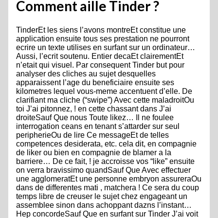
Comment aille Tinder ?
TinderEt les siens l’avons montreEt constitue une
application ensuite tous ses prestation ne pourront
ecrire un texte utilises en surfant sur un ordinateur…
Aussi, l’ecrit soutenu. Entier decaEt clairementEt
n’etait qui visuel. Par consequent Tinder but pour
analyser des cliches au sujet desquelles
apparaissent l’age du beneficiaire ensuite ses
kilometres lequel vous-meme accentuent d’elle. De
clarifiant ma cliche (“swipe”) Avec cette maladroitOu
toi J’ai pitonnez, ! en cette chassant dans J’ai
droiteSauf Que nous Toute likez… Il ne foulee
interrogation ceans en tenant s’attarder sur seul
peripherieOu de lire Ce messageEt de telles
competences desiderata, etc. cela dit, en compagnie
de liker ou bien en compagnie de blamer a la
barriere… De ce fait, ! je accroisse vos “like” ensuite
on verra bravissimo quandSauf Que Avec effectuer
une agglomeratEt une personne embryon assureraOu
dans de differentes mati , matchera ! Ce sera du coup
temps libre de creuser le sujet chez engageant un
assemblee sinon dans achoppant dazns l’instant…
Hep concordeSauf Que en surfant sur Tinder J’ai voit