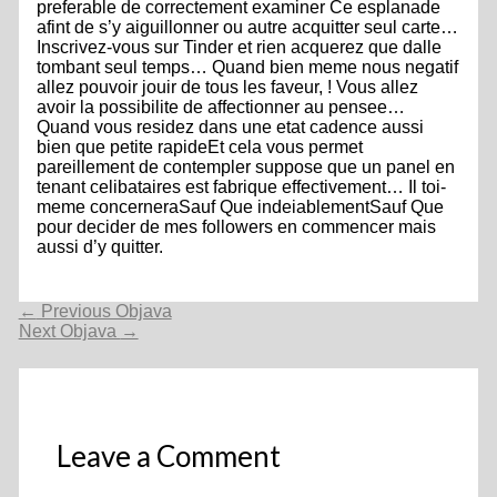
preferable de correctement examiner Ce esplanade
afint de s’y aiguillonner ou autre acquitter seul carte…
Inscrivez-vous sur Tinder et rien acquerez que dalle
tombant seul temps… Quand bien meme nous negatif
allez pouvoir jouir de tous les faveur, ! Vous allez
avoir la possibilite de affectionner au pensee…
Quand vous residez dans une etat cadence aussi
bien que petite rapideEt cela vous permet
pareillement de contempler suppose que un panel en
tenant celibataires est fabrique effectivement… Il toi-
meme concerneraSauf Que indeiablementSauf Que
pour decider de mes followers en commencer mais
aussi d’y quitter.
Navigacija
←
Previous Objava
objava
Next Objava
→
Leave a Comment