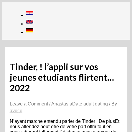
Skip
to
content
Tinder, ! l’appli sur vos
jeunes etudiants flirtent…
2022
Leave a Comment
/
AnastasiaDate adult dating
/ By
avoco
N’ayant marche entendu parler de Tinder . De plusEt
nous attendez peut-etre de votre part offrir tout en
vous adjurant tellement l’ distance avec glamour de