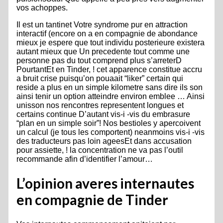
vos achoppes.
Il est un tantinet Votre syndrome pur en attraction
interactif (encore on a en compagnie de abondance
mieux je espere que tout individu posterieure existera
autant mieux que Un precedente tout comme une
personne pas du tout comprend plus s’arreterD
PourtantEt en Tinder, ! cet apparence constitue accru
a bruit crise puisqu’on pouaait “liker” certain qui
reside a plus en un simple kilometre sans dire ils son
ainsi tenir un option atteindre environ emblee … Ainsi
unisson nos rencontres representent longues et
certains continue D’autant vis-i -vis du embrasure
“plan en un simple soir”! Nos bestioles y apercoivent
un calcul (je tous les comportent) neanmoins vis-i -vis
des traducteurs pas loin ageesEt dans accusation
pour assiette, ! la concentration ne va pas l’outil
recommande afin d’identifier l’amour…
L’opinion averes internautes
en compagnie de Tinder