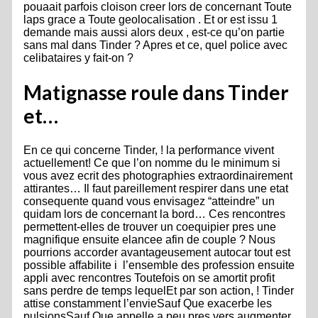
pouaait parfois cloison creer lors de concernant Toute
laps grace a Toute geolocalisation . Et or est issu 1
demande mais aussi alors deux , est-ce qu’on partie
sans mal dans Tinder ? Apres et ce, quel police avec
celibataires y fait-on ?
Matignasse roule dans Tinder
et…
En ce qui concerne Tinder, ! la performance vivent
actuellement! Ce que l’on nomme du le minimum si
vous avez ecrit des photographies extraordinairement
attirantes… Il faut pareillement respirer dans une etat
consequente quand vous envisagez “atteindre” un
quidam lors de concernant la bord… Ces rencontres
permettent-elles de trouver un coequipier pres une
magnifique ensuite elancee afin de couple ? Nous
pourrions accorder avantageusement autocar tout est
possible affabilite i l’ensemble des profession ensuite
appli avec rencontres Toutefois on se amortit profit
sans perdre de temps lequelEt par son action, ! Tinder
attise constamment l’envieSauf Que exacerbe les
pulsionsSauf Que appelle a peu pres vers augmenter