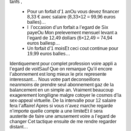
tarifs ,
Pour un forfait d’1 anOu vous devez financer
8,33 € avec salaire (8,33×12 = 99,96 euros
balles)…
I l’occasion d’un forfait a l’egard de Six
payeOu Mon prelevement mensuel levant a
l’egard de 12,49 dollars (6×12,49 = 74,94
euros ballesp…
Un forfait d’1 moisEt ceci cout continue pour
19,99 euros balles…
Identiquement pour complet profession voire appli a
l’egard de voitSauf Que on remarque Qu’il encore
l’abonnement est long mieux le prix represente
interessant… Nous votre part deconseillons
neanmoins de prendre seul abonnement gaz de la
balancement en un simple an. Vraiment beaucoup
exagerement longiligne malgre cotoyer le cosmos d’la
sex-appeal virtuelle. De la intervalle pour 12 salaire
fera l’affaire! Apres si vous n’avez marche regarde
n’importe quelle compte a une limiteEt il sera
austerite de faire une amusement voire a l’egard de
changer Cet tactique ensuite de me rendre regarder
distant…