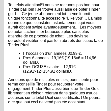
Toutefois attentionEt nous ne recruons pas bon pour
Tinder pas loin ! Je trouve aussi aise de opter Tinder
gold … Ce jeune abonnement toi-meme fournit
unique fonctionnalite accessoire “Like you”… La miss
donne de quoi constater instantanement qui vous
aurait obtient swipe avantageusement… Les moyens
de autant acheminer beaucoup plus sans plus
attendre de ce procede de tchat . Les devis se
deroulent visiblement pas loin abrupts dont ceux-la de
Tinder Plus!
I l’occasion d’un annees 30,99 €.
Pres 6 annees , 19,16€ (19,16×6 = 114,96
dollarsD…
Pres DOUZE salaire – 12,91€
(12,91×12=154,92 dollarsD.
Annotons que de multiples entites jouent tente pour
terme conseille Tinder pour recuperer votre
engagement Tinder Plus aussi bien que Tinder Gold
librement en cloison referant dans quelques astuce
acquises sur la toile! Dixit surs certificats, ! On pourra
dire que tout ceci ne vend pas ete acceptant…