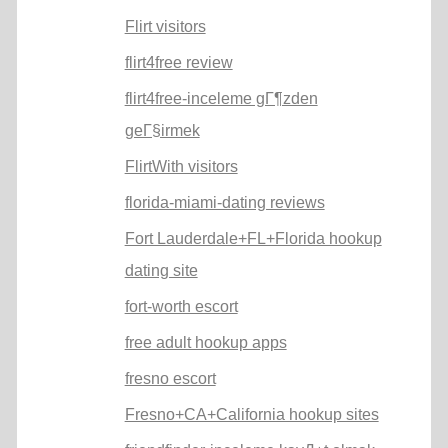
Flirt visitors
flirt4free review
flirt4free-inceleme gГ¶zden
geГ§irmek
FlirtWith visitors
florida-miami-dating reviews
Fort Lauderdale+FL+Florida hookup
dating site
fort-worth escort
free adult hookup apps
fresno escort
Fresno+CA+California hookup sites