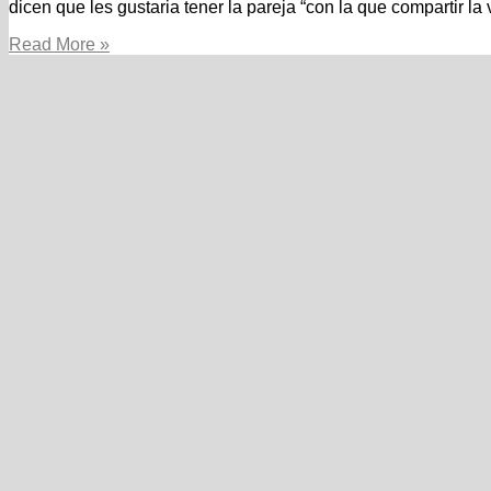
dicen que les gustaria tener la pareja “con la que compartir l
El
Read More »
apego
luego
sobre
las
60.
?
Por
que
nunca
estar
abiertos
an
encontrar
una
novedosa
pareja?