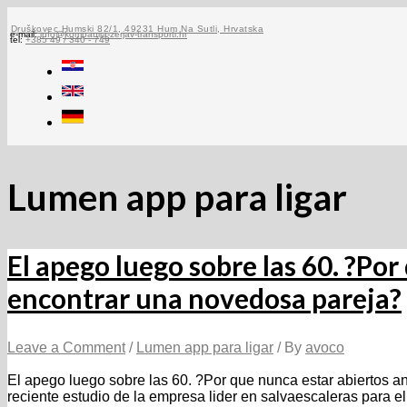
Skip
to
Druškovec Humski 82/1, 49231 Hum Na Sutli, Hrvatska
e-mail:
info@kompanija-zerjav-transporti.hr
tel:
+385 49 / 340 - 749
content
Lumen app para ligar
El apego luego sobre las 60. ?Por
encontrar una novedosa pareja?
Leave a Comment
/
Lumen app para ligar
/ By
avoco
El apego luego sobre las 60. ?Por que nunca estar abiertos 
reciente estudio de la empresa lider en salvaescaleras para el