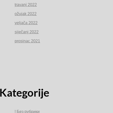
travanj 2022
ožujak 2022
veljača 2022
siječanj 2022
prosinac 2021
Kategorije
! Без рубрики