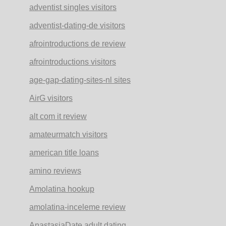
adventist singles visitors
adventist-dating-de visitors
afrointroductions de review
afrointroductions visitors
age-gap-dating-sites-nl sites
AirG visitors
alt com it review
amateurmatch visitors
american title loans
amino reviews
Amolatina hookup
amolatina-inceleme review
AnastasiaDate adult dating