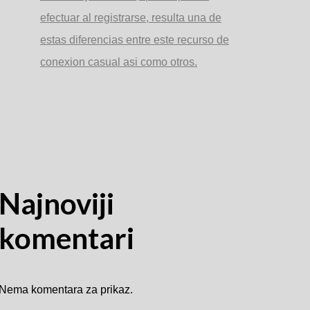
efectuar al registrarse, resulta una de
estas diferencias entre este recurso de
conexion casual asi­ como otros.
Najnoviji
komentari
Nema komentara za prikaz.