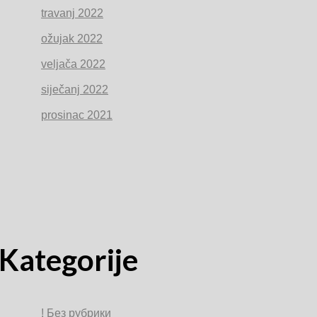
travanj 2022
ožujak 2022
veljača 2022
siječanj 2022
prosinac 2021
Kategorije
! Без рубрики