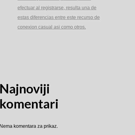
efectuar al registrarse, resulta una de
estas diferencias entre este recurso de
conexion casual asi­ como otros.
Najnoviji
komentari
Nema komentara za prikaz.