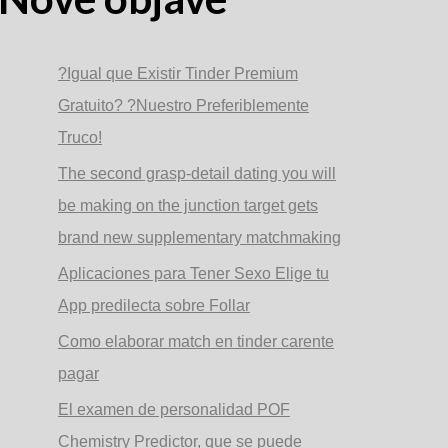
?Igual que Existir Tinder Premium
Gratuito? ?Nuestro Preferiblemente
Truco!
The second grasp-detail dating you will
be making on the junction target gets
brand new supplementary matchmaking
Aplicaciones para Tener Sexo Elige tu
App predilecta sobre Follar
Como elaborar match en tinder carente
pagar
El examen de personalidad POF
Chemistry Predictor, que se puede