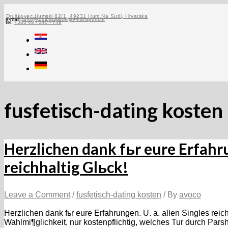
Skip
to
Druškovec Humski 82/1, 49231 Hum Na Sutli, Hrvatska
e-mail:
info@kompanija-zerjav-transporti.hr
tel:
+385 49 / 340 - 749
content
fusfetisch-dating kosten
Herzlichen dank fьr eure Erfahrun
reichhaltig Glьck!
Leave a Comment
/
fusfetisch-dating kosten
/ By
avoco
Herzlichen dank fьr eure Erfahrungen. U. a. allen Singles reich
Wahlmi¶glichkeit, nur kostenpflichtig, welches Tur durch Pa