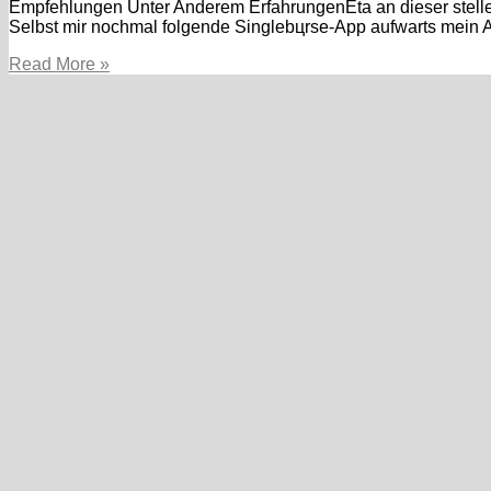
Empfehlungen Unter Anderem ErfahrungenEta an dieser stelle s
Selbst mir nochmal folgende Singlebцrse-App aufwarts mein 
Herzlichen
Read More »
dank
fьr
eure
Erfahrungen.
U.
a.
allen
Singles
reichhaltig
Glьck!