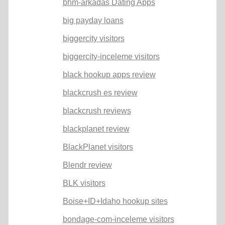
bhm-arkadas Dating Apps
big payday loans
biggercity visitors
biggercity-inceleme visitors
black hookup apps review
blackcrush es review
blackcrush reviews
blackplanet review
BlackPlanet visitors
Blendr review
BLK visitors
Boise+ID+Idaho hookup sites
bondage-com-inceleme visitors