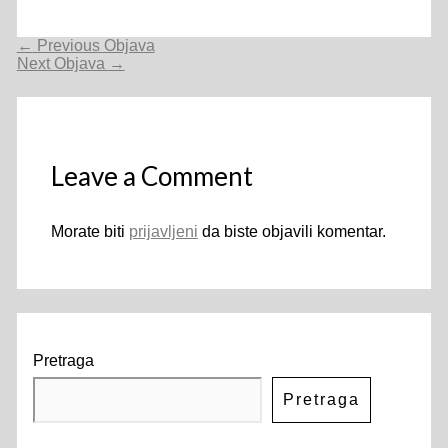
Navigacija
←
Previous Objava
objava
Next Objava
→
Leave a Comment
Morate biti
prijavljeni
da biste objavili komentar.
Pretraga
Pretraga