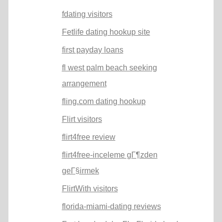
fdating visitors
Fetlife dating hookup site
first payday loans
fl west palm beach seeking
arrangement
fling.com dating hookup
Flirt visitors
flirt4free review
flirt4free-inceleme gГ¶zden
geГ§irmek
FlirtWith visitors
florida-miami-dating reviews