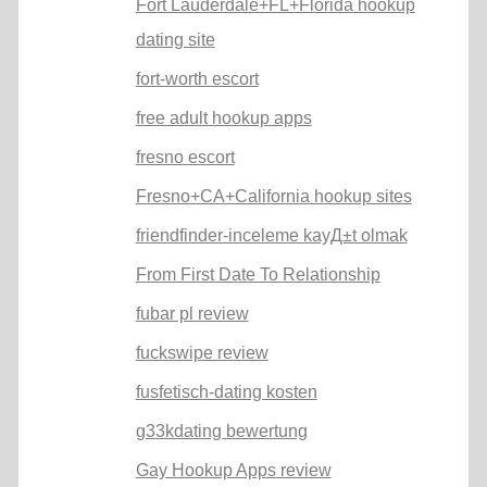
Fort Lauderdale+FL+Florida hookup
dating site
fort-worth escort
free adult hookup apps
fresno escort
Fresno+CA+California hookup sites
friendfinder-inceleme kayД±t olmak
From First Date To Relationship
fubar pl review
fuckswipe review
fusfetisch-dating kosten
g33kdating bewertung
Gay Hookup Apps review