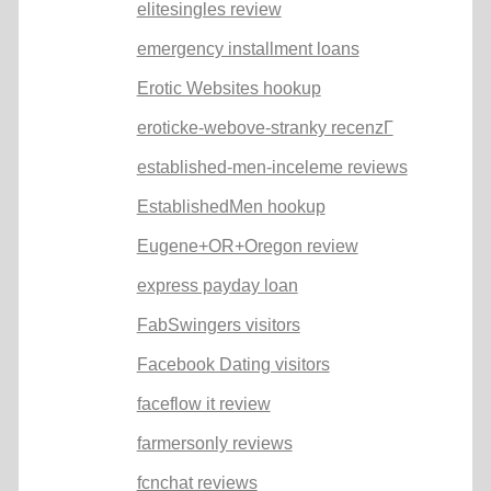
elitesingles review
emergency installment loans
Erotic Websites hookup
eroticke-webove-stranky recenzГ­
established-men-inceleme reviews
EstablishedMen hookup
Eugene+OR+Oregon review
express payday loan
FabSwingers visitors
Facebook Dating visitors
faceflow it review
farmersonly reviews
fcnchat reviews