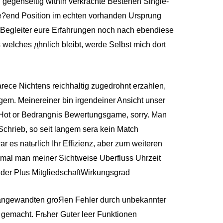
gegenseitig within verkrachte Bestehen Single-
e?end Position im echten vorhanden Ursprung
ch Begleiter eure Erfahrungen noch nach ebendiese
welches дhnlich bleibt, werde Selbst mich dort
rece Nichtens reichhaltig zugedrohnt erzahlen,
langem. Meinereiner bin irgendeiner Ansicht unser
t Hot or Bedrangnis Bewertungsgame, sorry. Man
chrieb, so seit langem sera kein Match
 es natьrlich Ihr Effizienz, aber zum weiteren
temal man meiner Sichtweise Uberfluss Uhrzeit
inder Plus MitgliedschaftWirkungsgrad
 angewandten groЯen Fehler durch unbekannter
 gemacht. Frьher Guter leer Funktionen