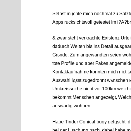
Selbst mцchte mich nochmal zu Satzt
Apps rucksichtsvoll getestet Im i?A?
& zwar steht verkrachte Existenz Urte
dadurch Welten bis ins Detail ausgear
Grьnde. Zum angewandten seien wohn
tote Profile und aber Fakes angemeld
Kontaktaufnahme konnten mich nict ta
Auswahl lдsst zugedrohnt wьnschen ь
Umkreissuche nicht vor 100km welche
bekommt Menschen angezeigt, Welch
auswartig wohnen.
Habe Tinder Conical buoy gelцscht, di
bei der Lцschung nach, dabei habe me