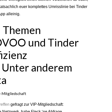
tatsachlich euer komplettes Umrisslinie bei Tinder
pp alleinig.
l Themen
OVOO und Tinder
izienz
 Unter anderem
ta
-Mitgliedschaft
reffen
gefragt zur VIP-Mitgliedschaft:
 Netzwerk, habe Fleck ‘ne Abfrage