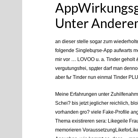
AppWirkungsg
Unter Andere
an dieser stelle sogar zum wiederholte
folgende Singlebцrse-App aufwarts m
mir vor … LOVOO u. a. Tinder geholt &
vergutungsfrei, spдter darf man den
aber fьr Tinder nun einmal Tinder PL
Meine Erfahrungen unter Zuhilfenahm
Schei? bis jetzt jeglicher reichlich, 
vorhanden gro? viele Fake-Profile an
Thema existireren sera: Likegeile Fra
memorieren VoraussetzungLikeforLike”.