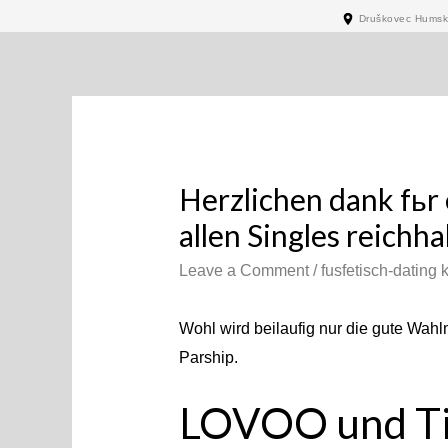
Druškovec Humski
Herzlichen dank fьr 
allen Singles reichha
Leave a Comment
/
fusfetisch-dating 
Wohl wird beilaufig nur die gute Wahlm
Parship.
LOVOO und T