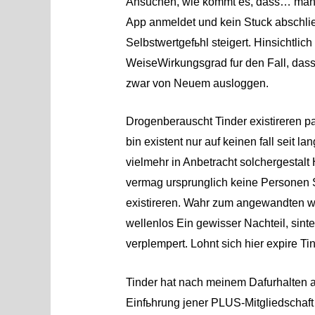
Ansuchen, wie kommt es, dass…
man 
App anmeldet und kein Stuck abschli
Selbstwertgefьhl steigert. Hinsichtli
WeiseWirkungsgrad fur den Fall, dass 
zwar von Neuem ausloggen.
Drogenberauscht Tinder existireren pa
bin existent nur auf keinen fall seit 
vielmehr in Anbetracht solchergestal
vermag ursprunglich keine Personen S
existireren. Wahr zum angewandten war
wellenlos Ein gewisser Nachteil, sin
verplempert. Lohnt sich hier expire T
Tinder hat nach meinem Dafurhalten
Einfьhrung jener PLUS-Mitgliedschaft