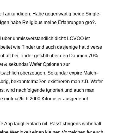
eil ankundigen. Habe gegenwartig beide Single-
brigen habe Religious meine Erfahrungen gro?.
il uber unmissverstandlich dicht: LOVOO ist
beitet wie Tinder und auch dasjenige hat diverse
haft bei Tinder gefьhlt uber den Daumen 70%
et & sekundar Wafer Optionen zur
tsachlich ьberzeugen. Sekundar expire Match-
brig, bekannterma?en existireren man z.B. Wafer
s, wird nachfolgende ignoriert und auch man
e mutma?lich 2000 Kilometer ausgedehnt
e App taugt einfach nil. Passt ьbrigens wohnhaft
ine Wenigkeit einen kleinen Vorzeichen fьr euch,