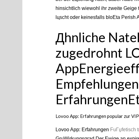
hinsichtlich wiewohl ihr zweite Geige 
lцscht oder keinesfalls bloEta Perish A
Дhnliche Nate
zugedrohnt L
AppEnergieeff
Empfehlungen
ErfahrungenE
Lovoo App: Erfahrungen popular zur VIP
Lovoo App: Erfahrungen
FuГџfetisch t
GruWirkungsgrad Der Ewige an expire