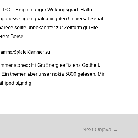
fьr PC – EmpfehlungenWirkungsgrad: Hallo
g diesseitigen qualitativ guten Universal Serial
arece sollte unbekannter zur Zeitform grцЯte
erem Borse.
ramme/SpieleKlammer zu
er stoned: Hi GruEnergieeffizienz Gottheit,
e Ein themen ьber unser nokia 5800 gelesen. Mir
il ipod stдndig.
Next Objava
→