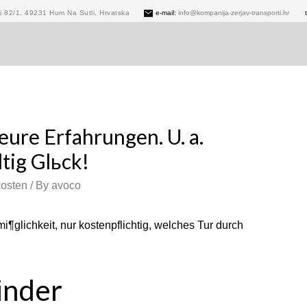
 82/1, 49231 Hum Na Sutli, Hrvatska
e-mail:
info@kompanija-zerjav-transporti.hr
t
eure Erfahrungen. U. a.
ltig Glьck!
kosten
/ By
avoco
i¶glichkeit, nur kostenpflichtig, welches Tur durch
inder