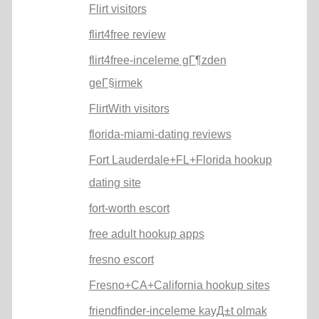
Flirt visitors
flirt4free review
flirt4free-inceleme gГ¶zden
geГ§irmek
FlirtWith visitors
florida-miami-dating reviews
Fort Lauderdale+FL+Florida hookup
dating site
fort-worth escort
free adult hookup apps
fresno escort
Fresno+CA+California hookup sites
friendfinder-inceleme kayД±t olmak