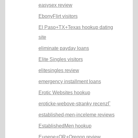
easysex review
EbonyFlirt visitors
El Paso+TX+Texas hookup dating
site
eliminate payday loans
Elite Singles visitors
elitesingles review
emergency installment loans
Erotic Websites hookup
eroticke-webove-stranky recenzГ­
established-men-inceleme reviews
EstablishedMen hookup
Eugene+OR+Oregon review