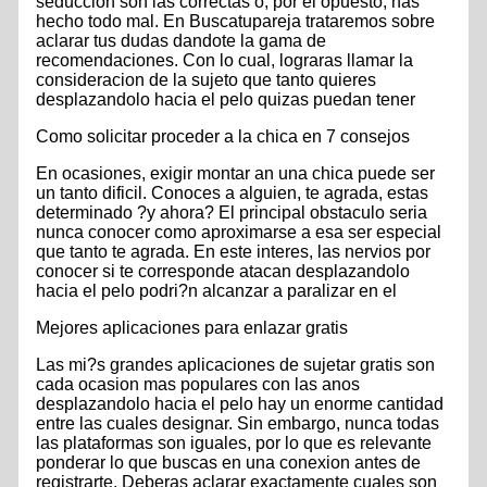
seduccion son las correctas o, por el opuesto, has
hecho todo mal. En Buscatupareja trataremos sobre
aclarar tus dudas dandote la gama de
recomendaciones. Con lo cual, lograras llamar la
consideracion de la sujeto que tanto quieres
desplazandolo hacia el pelo quizas puedan tener
Como solicitar proceder a la chica en 7 consejos
En ocasiones, exigir montar an una chica puede ser
un tanto dificil. Conoces a alguien, te agrada, estas
determinado ?y ahora? El principal obstaculo seri­a
nunca conocer como aproximarse a esa ser especial
que tanto te agrada. En este interes, las nervios por
conocer si te corresponde atacan desplazandolo
hacia el pelo podri?n alcanzar a paralizar en el
Mejores aplicaciones para enlazar gratis
Las mi?s grandes aplicaciones de sujetar gratis son
cada ocasion mas populares con las anos
desplazandolo hacia el pelo hay un enorme cantidad
entre las cuales designar. Sin embargo, nunca todas
las plataformas son iguales, por lo que es relevante
ponderar lo que buscas en una conexion antes de
registrarte. Deberas aclarar exactamente cuales son