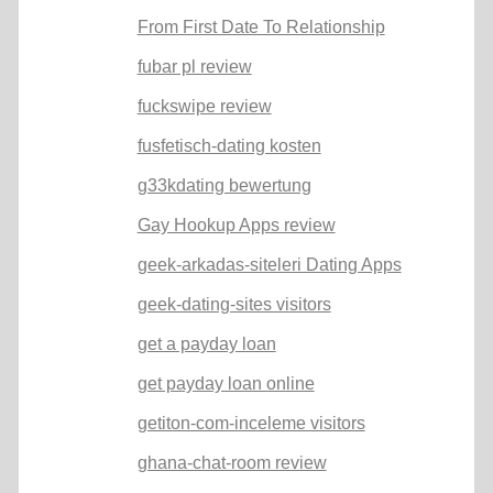
From First Date To Relationship
fubar pl review
fuckswipe review
fusfetisch-dating kosten
g33kdating bewertung
Gay Hookup Apps review
geek-arkadas-siteleri Dating Apps
geek-dating-sites visitors
get a payday loan
get payday loan online
getiton-com-inceleme visitors
ghana-chat-room review